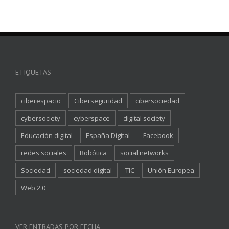
ETIQUETAS
ciberespacio
Ciberseguridad
cibersociedad
cybersociety
cyberspace
digital society
Educación digital
España Digital
Facebook
redes sociales
Robótica
social networks
Sociedad
sociedad digital
TIC
Unión Europea
Web 2.0
VER ENTRADAS POR FECHA