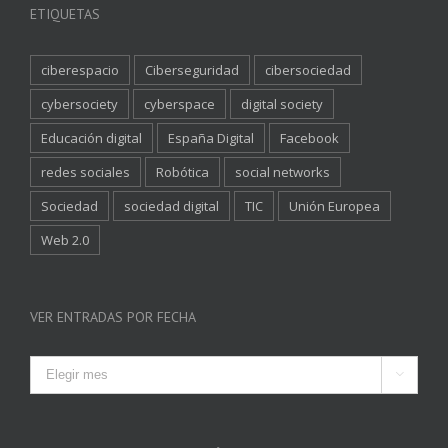
ETIQUETAS
ciberespacio
Ciberseguridad
cibersociedad
cybersociety
cyberspace
digital society
Educación digital
España Digital
Facebook
redes sociales
Robótica
social networks
Sociedad
sociedad digital
TIC
Unión Europea
Web 2.0
VER ENTRADAS POR FECHA
Ver

entradas
por
fecha